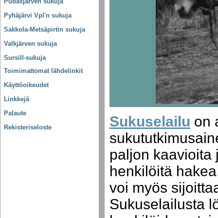
Pudasjärven sukuja
Pyhäjärvi Vpl'n sukuja
Sakkola-Metsäpirtin sukuja
Valkjärven sukuja
Sursill-sukuja
Toimimattomat lähdelinkit
Käyttöoikeudet
Linkkejä
Palaute
Sukuselailu
on a
Rekisteriseloste
sukututkimusain
paljon kaavioita 
henkilöitä hakea
voi myös sijoitta
Sukuselailusta 