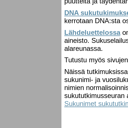
puutteita ja täydent
DNA sukutukimuks
kerrotaan DNA:sta o
Lähdeluettelossa
on
aineisto. Sukuselailu
alareunassa.
Tutustu myös sivujen
Näissä tutkimuksissa
sukunimi- ja vuosilu
nimien normalisoinni
sukututkimusseuran a
Sukunimet sukututk