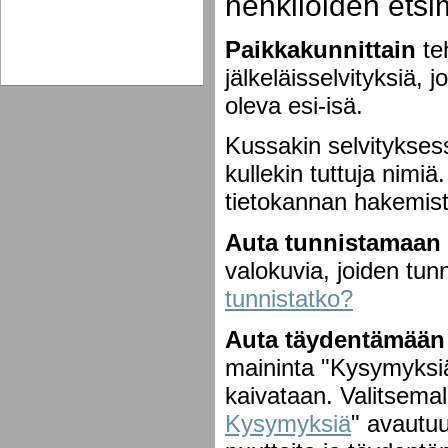
henkilöiden etsi
Paikkakunnittain
teh
jälkeläisselvityksiä, 
oleva esi-isä.
Kussakin selvitykse
kullekin tuttuja nimi
tietokannan hakemis
Auta tunnistamaan 
valokuvia, joiden t
tunnistatko?
Auta täydentämään p
maininta "Kysymyksiä"
kaivataan. Valitsemal
Kysymyksiä
" avautuu