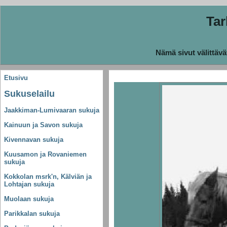
Ta
Nämä sivut välittävä
Etusivu
Sukuselailu
Jaakkiman-Lumivaaran sukuja
Kainuun ja Savon sukuja
Kivennavan sukuja
Kuusamon ja Rovaniemen
sukuja
Kokkolan msrk'n, Kälviän ja
Lohtajan sukuja
Muolaan sukuja
Parikkalan sukuja