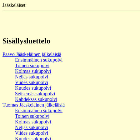
Jääskeläiset
Sisällysluettelo
Paavo Jääskeläinen jälkeläisiä
Ensimmäinen sukupolvi
Toinen sukupolvi
Kolmas sukupolvi
Neljäs sukupolvi
Viides sukupolvi
Kuudes sukupolvi
Seitsemäs sukupolvi
Kahdeksas sukupolvi
Tuomas Jääskeläinen jälkeläisiä
Ensimmäinen sukupolvi
Toinen sukupolvi
Kolmas sukupolvi
Neljäs sukupolvi
Viides sukupolvi
Kuudes sukupolvi